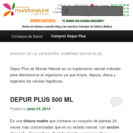
Busc
Menú
Comprar Depur Plus
Consejos de Salud
Ir
Ir
principal
al
al
ARCHIVO DE LA CATEGORÍA:
COMPRAR DEPUR PLUS
contenido
contenido
Depur Plus de Mundo Natural es un suplemento natural indicado
para desintoxicar el organismo ya que limpia, depura, drena y
principal
secundario
regenera las células hepáticas.
DEPUR PLUS 500 ML
Posted on
junio 24, 2014
Es una
tintura madre
que contiene un conjunto de plantas 20
veces más concentradas que en su estado natural, con
accion