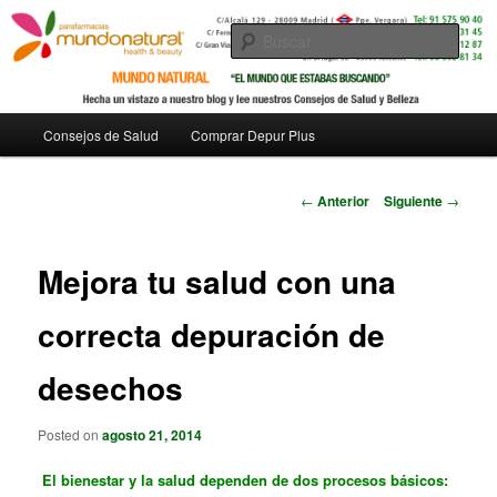
Busc
Menú
Consejos de Salud
Comprar Depur Plus
Ir
principal
al
Navegador
←
Anterior
Siguiente
→
de
contenido
artículos
Mejora tu salud con una
principal
correcta depuración de
desechos
Posted on
agosto 21, 2014
El bienestar y la salud dependen de dos procesos básicos: