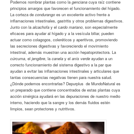
Podemos nombrar plantas como la
genciana
cuya raíz contiene
principios amargos que favorecen el funcionamiento del hígado.
La corteza de
condurango
es un excelente activo frente a
inflamaciones intestinales, gastritis y otros problemas digestivos.
Junto con la
alcachofa
y el c
ardo mariano
, son especialmente
eficaces para ayudar al hígado y a la vesícula biliar, pueden
actuar como colagogos, coleréticos y aperitivos, promoviendo
las secreciones digestivas y favoreciendo el movimiento
intestinal, además muestran una acción hepatoprotectora. La
cúrcuma
, el
jengibre
, la
canela
y el
anís verde
ayudan a un
correcto funcionamiento del sistema digestivo a la par que
ayudan a evitar las inflamaciones intestinales y articulares que
tantas consecuencias negativas tienen para nuestra salud.
¿Dónde podemos encontrarlas? Depurplus de MundoNatural es
un preparado que contiene concentrados de estas plantas cuya
acción sinérgica ayudará en las depuraciones de nuestro medio
interno, haciendo que la sangre y los demás fluidos estén
limpios, sean protectores y nutritivos.