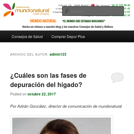
Busc
Menú
Consejos de Salud
Comprar Depur Plus
Ir
Ir
principal
al
al
admin123
ARCHIVO DEL AUTOR:
contenido
contenido
¿Cuáles son las fases de
principal
secundario
depuración del hígado?
Posted on
octubre 22, 2017
Por Adrián González, director de comunicación de mundonatural