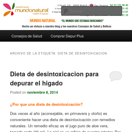
Busc
Menú
Consejos de Salud
Comprar Depur Plus
Ir
Ir
principal
al
al
ARCHIVO DE LA ETIQUETA:
DIETA DE DESINTOXICACION
contenido
contenido
Dieta de desintoxicacion para
principal
secundario
depurar el higado
Posted on
noviembre 8, 2014
¿Por que una dieta de desintoxicación?
Dos veces al año (aconsejable, en primavera y otoño) es
conveniente hacer una dieta de desintoxicación con remedios
naturales. Un remedio eficaz es el jugo puro de aloe vera,
tomado cada (20 ml). La piel es un reflejo de nuestro interior. Por