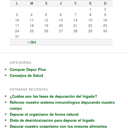
L
M
X
J
V
S
D
1
2
3
4
5
6
7
8
9
10
11
12
13
14
15
16
17
18
19
20
21
22
23
24
25
26
27
28
29
30
31
« Oct
CATEGORÍAS
Comprar Depur Plus
Consejos de Salud
ENTRADAS RECIENTES
¿Cuáles son las fases de depuración del hígado?
Reforzar nuestro sistema inmunólogico depurando nuestro
cuerpo
Depurar el organismo de forma natural
Dieta de desintoxicacion para depurar el higado
Depurar nuestro organismo con los mejores alimentos